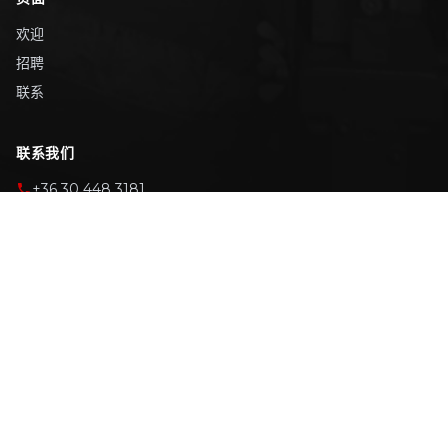
欢迎
招聘
联系
联系我们
+36 30 448 3181
sales@horesz-l.com
www.horesz-l.com
© 版权 All Rights Reserved. Horesz-L Hungary Kft. |
隐私政策
Made by Horesz L Digital