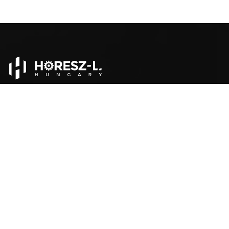
Fachleute mit jahrzehntelanger Erfahrung in der
industriellen Montage gründeten 2021 HORESZ L Hungary
mit dem Ziel, innovative Lösungen als
Industriedienstleister anzubieten.
UNSERE LEISTUNGEN
Technologiedesign
Maschinenmontage
Montage vor Ort