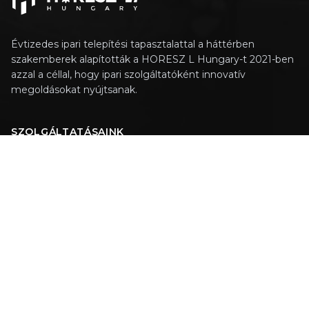
Évtizedes ipari telepítési tapasztalattal a háttérben
szakemberek alapították a HORESZ L Hungary-t 2021-ben
azzal a céllal, hogy ipari szolgáltatóként innovatív
megoldásokat nyújtsanak.
SZOLGÁLTATÁSAINK
Technológiai tervezés
Gépbeüzemelés
Helyszíni szerelés
OLDALAK
Üdvözöljük
Karrier
Kapcsolat