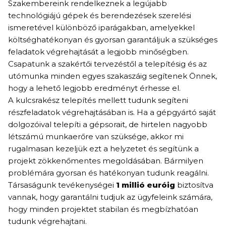
Szakembereink rendelkeznek a legújabb
technológiájú gépek és berendezések szerelési
ismeretével különböző iparágakban, amelyekkel
költséghatékonyan és gyorsan garantáljuk a szükséges
feladatok végrehajtását a legjobb minőségben.
Csapatunk a szakértői tervezéstől a telepítésig és az
utómunka minden egyes szakaszáig segítenek Önnek,
hogy a lehető legjobb eredményt érhesse el.
A kulcsrakész telepítés mellett tudunk segíteni
részfeladatok végrehajtásában is. Ha a gépgyártó saját
dolgozóival telepíti a gépsorait, de hirtelen nagyobb
létszámú munkaerőre van szüksége, akkor mi
rugalmasan kezeljük ezt a helyzetet és segítünk a
projekt zökkenőmentes megoldásában. Bármilyen
problémára gyorsan és hatékonyan tudunk reagálni.
Társaságunk tevékenységei
1 millió euróig
biztosítva
vannak, hogy garantálni tudjuk az ügyfeleink számára,
hogy minden projektet stabilan és megbízhatóan
tudunk végrehajtani.