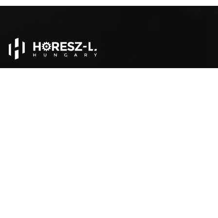
Évtizedes ipari telepítési tapasztalattal a háttérben
szakemberek alapították a HORESZ L Hungary-t 2021-ben
azzal a céllal, hogy ipari szolgáltatóként innovatív
megoldásokat nyújtsanak.
SZOLGÁLTATÁSAINK
Technológiai tervezés
Gépbeüzemelés
Helyszíni szerelés
OLDALAK