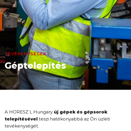
TEVÉKENYSÉGEK
Géptelepítés
A HORESZ L Hungary
új gépek és gépsorok
telepítésével
teszi hatékonyabbá az Ön üzleti
tevékenységét.