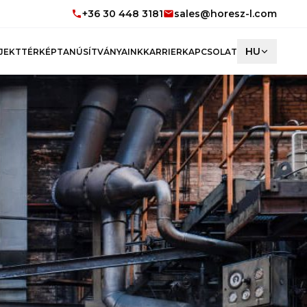
+36 30 448 3181
sales@horesz-l.com
HU
JEKTTÉRKÉP
TANÚSÍTVÁNYAINK
KARRIER
KAPCSOLAT