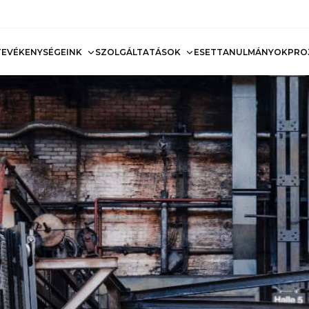
TEVÉKENYSÉGEINK
SZOLGÁLTATÁSOK
ESETTANULMÁNYOK
PRO