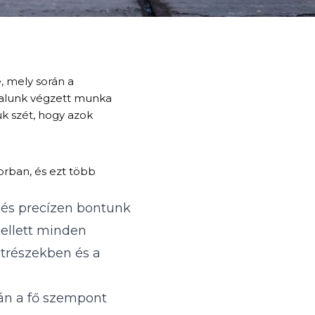
e
, mely során a
ltalunk végzett munka
k szét, hogy azok
orban, és ezt több
és precízen bontunk
mellett minden
atrészekben és a
án a fő szempont