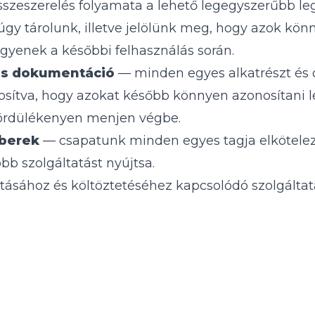
sszeszerelés folyamata a lehető legegyszerűbb le
 úgy tárolunk, illetve jelölünk meg, hogy azok kö
egyenek a későbbi felhasználás során.
 és dokumentáció
— minden egyes alkatrészt és 
tosítva, hogy azokat később könnyen azonosítani 
gördülékenyen menjen végbe.
berek
— csapatunk minden egyes tagja elköteleze
bb szolgáltatást nyújtsa.
ásához és költöztetéséhez kapcsolódó szolgáltat