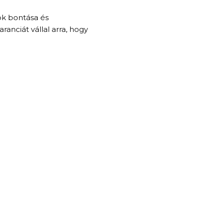
ok bontása és
anciát vállal arra, hogy
KAPCSOLAT
+36 30 448 3181
sales@horesz-l.com
www.horesz-l.com