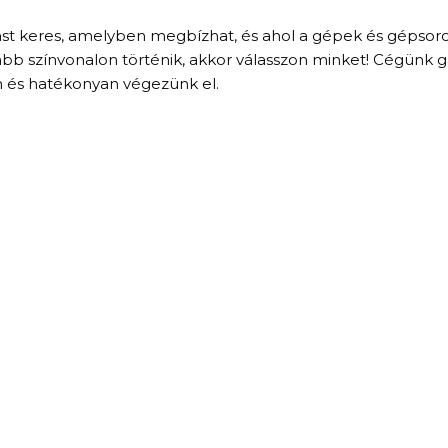
tást keres, amelyben megbízhat, és ahol a gépek és gépsor
b színvonalon történik, akkor válasszon minket! Cégünk gar
 és hatékonyan végezünk el.
TATÁSAINK
OLDALAK
i tervezés
Üdvözöljük
melés
Karrier
zerelés
Kapcsolat