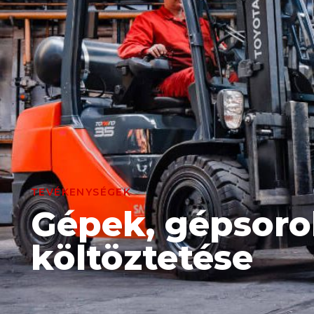
TEVÉKENYSÉGEK
Gépek, gépsoro
költöztetése