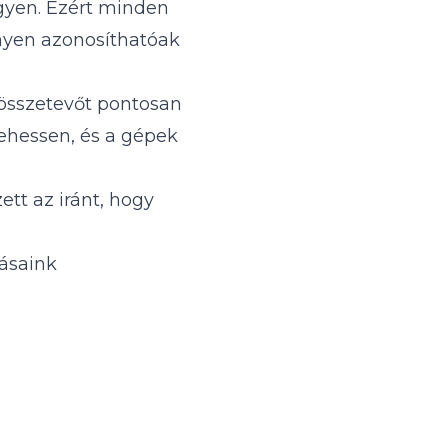
gyen. Ezért minden
nnyen azonosíthatóak
összetevőt pontosan
lehessen, és a gépek
tt az iránt, hogy
ásaink