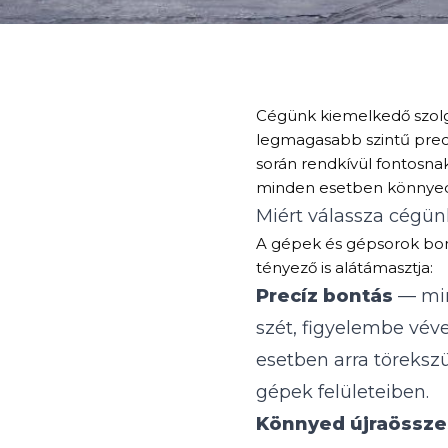
Cégünk kiemelkedő szolg
legmagasabb szintű preci
során rendkívül fontosna
minden esetben könnyedé
Miért válassza cégün
A gépek és gépsorok bont
tényező is alátámasztja:
Precíz bontás
— min
szét, figyelembe véve
esetben arra töreksz
gépek felületeiben.
Könnyed újraössze