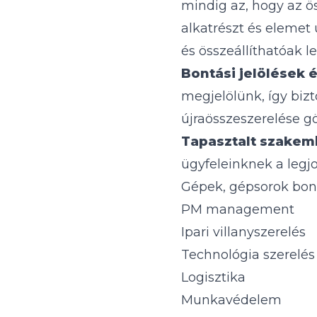
mindig az, hogy az ö
alkatrészt és elemet
és összeállíthatóak l
Bontási jelölések
megjelölünk, így biz
újraösszeszerelése 
Tapasztalt szakem
ügyfeleinknek a legjo
Gépek, gépsorok bont
PM management
Ipari villanyszerelés
Technológia szerelés
Logisztika
Munkavédelem