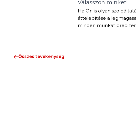
Válasszon minket!
Ha Ön is olyan szolgálta
áttelepítése a legmagasab
minden munkát precízen
Összes tevékenység
SZOLGÁL
Technológia
Gépbeüze
Évtizedes ipari telepítési tapasztalattal a
Helyszíni s
háttérben szakemberek alapították a