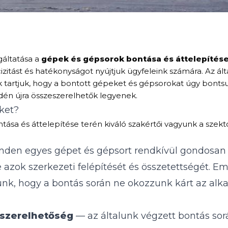
áltatása a
gépek és gépsorok bontása és áttelepítés
zitást és hatékonyságot nyújtjuk ügyfeleink számára. Az á
k tartjuk, hogy a bontott gépeket és gépsorokat úgy bontsu
n újra összeszerelhetők legyenek.
ket?
ása és áttelepítése terén kiváló szakértői vagyunk a szekt
den egyes gépet és gépsort rendkívül gondosan 
 azok szerkezeti felépítését és összetettségét. E
ünk, hogy a bontás során ne okozzunk kárt az alk
szerelhetőség
— az általunk végzett bontás sor