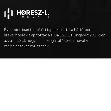
Évtizedes ipari telepítési tapasztalattal a háttérben
szakemberek alapították a HORESZ L Hungary-t 2021-ben
azzal a céllal, hogy ipari szolgáltatóként innovatív
megoldásokat nyújtsanak.
SZOLGÁLTATÁSAINK
Technológiai tervezés
Gépbeüzemelés
Helyszíni szerelés
OLDALAK
Üdvözöljük