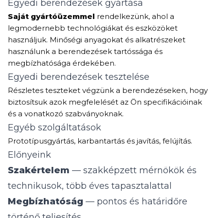
Egyedi berendezések gyártása
Saját gyártóüzemmel
rendelkezünk, ahol a
legmodernebb technológiákat és eszközöket
használjuk. Minőségi anyagokat és alkatrészeket
használunk a berendezések tartóssága és
megbízhatósága érdekében.
Egyedi berendezések tesztelése
Részletes teszteket végzünk a berendezéseken, hogy
biztosítsuk azok megfelelését az Ön specifikációinak
és a vonatkozó szabványoknak.
Egyéb szolgáltatások
Prototípusgyártás, karbantartás és javítás, felújítás.
Előnyeink
Szakértelem
— szakképzett mérnökök és
technikusok, több éves tapasztalattal
Megbízhatóság
— pontos és határidőre
történő teljesítés