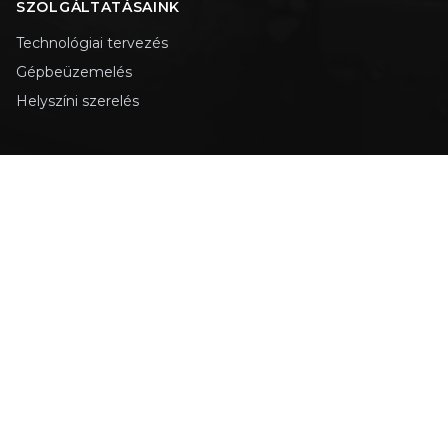
SZOLGÁLTATÁSAINK
Technológiai tervezés
Gépbeüzemelés
Helyszíni szerelés
OLDALAK
Üdvözöljük
Karrier
Kapcsolat
KAPCSOLAT
+36 30 448 3181
sales@horesz-l.com
www.horesz-l.com