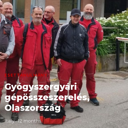
ESETTANULMÁNY
Gyógyszergyári
gépösszeszerelés,
Olaszország
Italy · 12 months